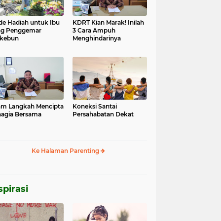
Ide Hadiah untuk Ibu
KDRT Kian Marak! Inilah
ng Penggemar
3 Cara Ampuh
rkebun
Menghindarinya
m Langkah Mencipta
Koneksi Santai
agia Bersama
Persahabatan Dekat
Ke Halaman Parenting
spirasi