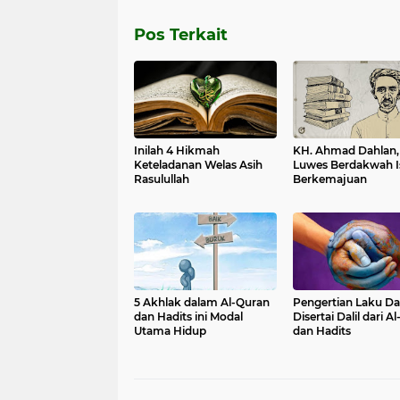
Pos Terkait
Inilah 4 Hikmah
KH. Ahmad Dahlan,
Keteladanan Welas Asih
Luwes Berdakwah I
Rasulullah
Berkemajuan
5 Akhlak dalam Al-Quran
Pengertian Laku D
dan Hadits ini Modal
Disertai Dalil dari A
Utama Hidup
dan Hadits