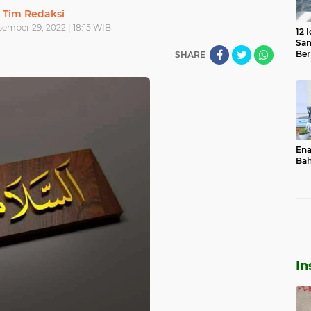
Tim Redaksi
ember 29, 2022 | 18:15 WIB
12 
Sa
Be
SHARE
Ena
Bah
In