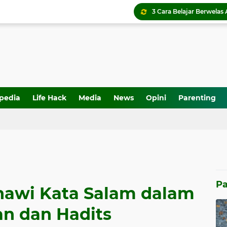
3 Cara Belajar Berwelas
Inilah Alasannya Suara B
5 Alasan Logis Kamu Har
Menyoal Ibadah yang Be
Menyoal Ajaran Welas As
Menengok Kembali Per
Irfan Amali: Santri Wela
Empati Digital: Tantang
pedia
Life Hack
Media
News
Opini
Parenting
Mengapa Kita Perlu Medi
Kopdar dan Rapat Pemb
Pa
awi Kata Salam dalam
an dan Hadits