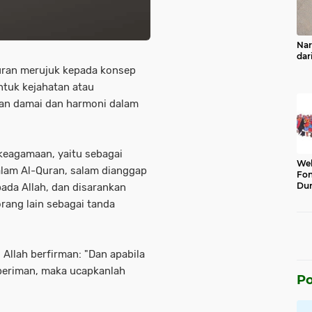
Nar
dar
uran merujuk kepada konsep
ntuk kejahatan atau
aan damai dan harmoni dalam
.
keagamaan, yaitu sebagai
Wel
alam Al-Quran, salam dianggap
Fon
Dun
ada Allah, dan disarankan
rang lain sebagai tanda
Allah berfirman: "Dan apabila
eriman, maka ucapkanlah
Po