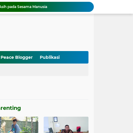
 Asih pada Sesama Manusia
logger di Internet Harus Cinta Damai
us Jadi Peace Blogger
rwelas Asih
ih di Indonesia
saudaraan NU dan Muhammadiyah
s Asih Selalu Happy Tanpa Bully
an dan Harapan
Peace Blogger
Publikasi
a yang Berpihak pada Korban? Ini Alasannya!
entukan Pengurus BikersMu Korwil Banten
renting