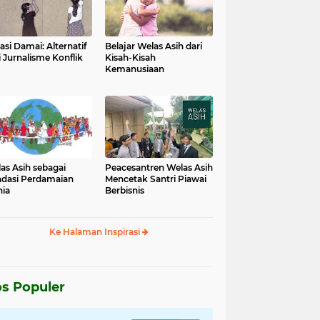
asi Damai: Alternatif
Belajar Welas Asih dari
i Jurnalisme Konflik
Kisah-Kisah
Kemanusiaan
as Asih sebagai
Peacesantren Welas Asih
dasi Perdamaian
Mencetak Santri Piawai
ia
Berbisnis
Ke Halaman Inspirasi
s Populer