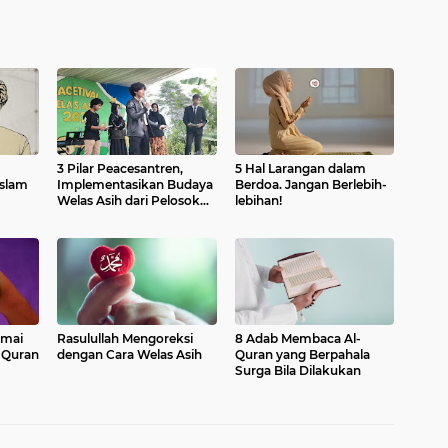
3 Pilar Peacesantren,
5 Hal Larangan dalam
slam
Implementasikan Budaya
Berdoa. Jangan Berlebih-
Welas Asih dari Pelosok
lebihan!
Garut
amai
Rasulullah Mengoreksi
8 Adab Membaca Al-
l-Quran
dengan Cara Welas Asih
Quran yang Berpahala
Surga Bila Dilakukan